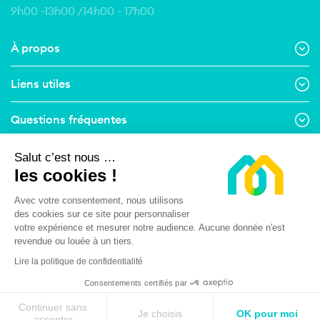
9h00 -13h00 /14h00 - 17h00
À propos
Liens utiles
Questions fréquentes
Contact
Salut c’est nous …
les cookies !
Suivez-nous
Avec votre consentement, nous utilisons
des cookies sur ce site pour personnaliser
Menu Pied de page
votre expérience et mesurer notre audience. Aucune donnée n'est
Mentions légales
Conditions Générales d’Utilisation
revendue ou louée à un tiers.
Conditions Générales de Vente
Lire la politique de confidentialité
Politique de respect de la vie privée
Consentements certifiés par
Continuer sans
Je choisis
OK pour moi
accepter