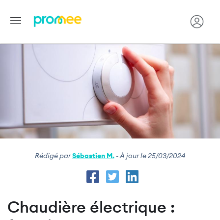
Image
Aller
au
contenu
principal
Rédigé par
Sébastien M.
- À jour le 25/03/2024
Chaudière électrique :