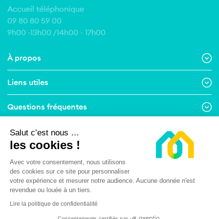
Accueil téléphonique
09 80 80 59 00
9h00 -13h00 /14h00 - 17h00
À propos
Liens utiles
Questions fréquentes
Contact
Salut c’est nous …
les cookies !
Suivez-nous
Avec votre consentement, nous utilisons
des cookies sur ce site pour personnaliser
Menu Pied de page
votre expérience et mesurer notre audience. Aucune donnée n'est
Mentions légales
Conditions Générales d’Utilisation
revendue ou louée à un tiers.
Conditions Générales de Vente
Lire la politique de confidentialité
Politique de respect de la vie privée
Consentements certifiés par