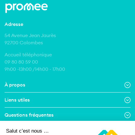
Adresse
54 Avenue Jean Jaurès
92700 Colombes
Accueil téléphonique
09 80 80 59 00
9h00 -13h00 /14h00 - 17h00
À propos
Liens utiles
Questions fréquentes
Contact
Salut c’est nous …