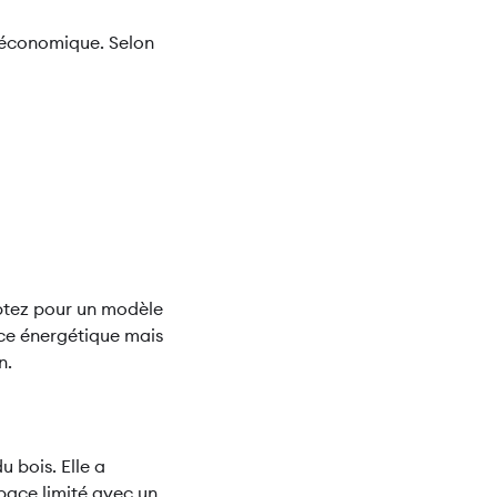
 économique. Selon
Optez pour un modèle
ce énergétique mais
n.
 bois. Elle a
pace limité avec un