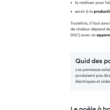
la restituer pour f
servir à la
producti
Toutefois, il faut sa
de chaleur dépend de 
(SSC) avec un
apparei
Quid des p
Les panneaux solair
produisent pas dir
électriques et aid
Le poêle à bo