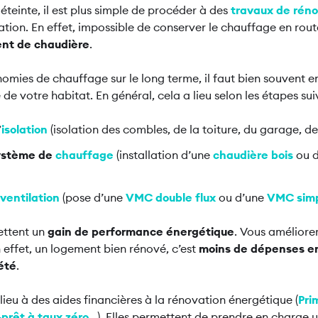
éteinte, il est plus simple de procéder à des
travaux de réno
lation. En effet, impossible de conserver le chauffage en rou
nt de chaudière
.
nomies de chauffage sur le long terme, il faut bien souvent 
e votre habitat. En général, cela a lieu selon les étapes sui
’
isolation
(isolation des combles, de la toiture, du garage, des
ystème de
chauffage
(installation d’une
chaudière bois
ou 
ventilation
(pose d’une
VMC double flux
ou d’une
VMC simp
ettent un
gain de performance énergétique
. Vous améliore
 effet, un logement bien rénové, c’est
moins de dépenses en
été
.
ieu à des aides financières à la rénovation énergétique (
Pri
prêt à taux zéro
...). Elles permettent de prendre en charge 