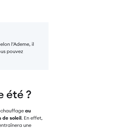
Selon l’Ademe, il
vous pouvez
 été ?
le chauffage
au
 de soleil
. En effet,
 entraînera une