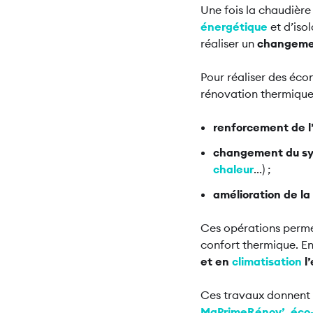
Une fois la chaudière 
énergétique
et d’iso
réaliser un
changeme
Pour réaliser des éco
rénovation thermique d
renforcement de l
changement du s
chaleur
...) ;
amélioration de la
Ces opérations perm
confort thermique. En
et en
climatisation
l’
Ces travaux donnent l
MaPrimeRénov’
,
éco-