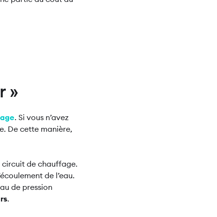
r »
fage
. Si vous n’avez
re. De cette manière,
 circuit de chauffage.
’écoulement de l’eau.
eau de pression
ars
.