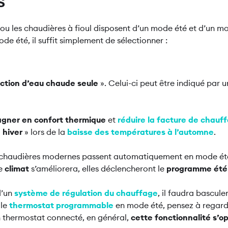
s
ou les chaudières à fioul disposent d’un mode été et d’un mo
e été, il suffit simplement de sélectionner :
ction d’eau chaude seule
». Celui-ci peut être indiqué par
gner en confort thermique
et
réduire la facture de chauf
 hiver
» lors de la
baisse des températures à l’automne
.
 chaudières modernes passent automatiquement en mode été
le
climat
s’améliorera, elles déclencheront le
programme été
d’un
système de régulation du chauffage
, il faudra bascule
 le
thermostat programmable
en mode été, pensez à regarde
n thermostat connecté, en général,
cette fonctionnalité s’o