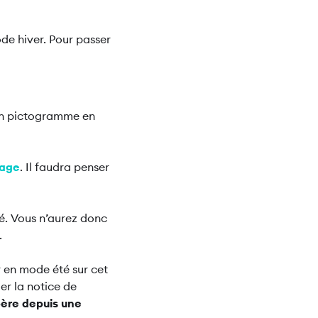
de hiver. Pour passer
 un pictogramme en
fage
. Il faudra penser
. Vous n’aurez donc
.
r en mode été sur cet
r la notice de
père depuis une