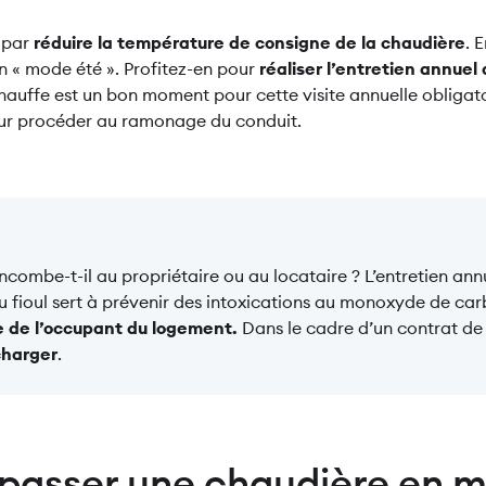
 par
réduire la température de consigne de la chaudière
. 
n « mode été ». Profitez-en pour
réaliser l’entretien annuel
chauffe est un bon moment pour cette visite annuelle obligat
our procéder au ramonage du conduit.
incombe-t-il au propriétaire ou au locataire ? L’entretien ann
 fioul sert à prévenir des intoxications au monoxyde de carb
ive de l’occupant du logement.
Dans le cadre d’un contrat de 
charger
.
passer une chaudière en m