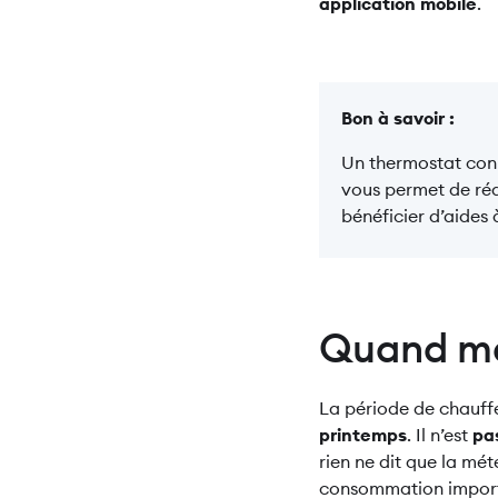
application mobile
.
Bon à savoir :
Un thermostat conn
vous permet de réd
bénéficier d’aides 
Quand me
La période de chauffe
printemps
. Il n’est
pas
rien ne dit que la mét
consommation importa