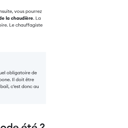
Ensuite, vous pourrez
 de la chaudière
. La
oire. Le chauffagiste
uel obligatoire de
one. Il doit être
bail, c’est donc au
ode été ?