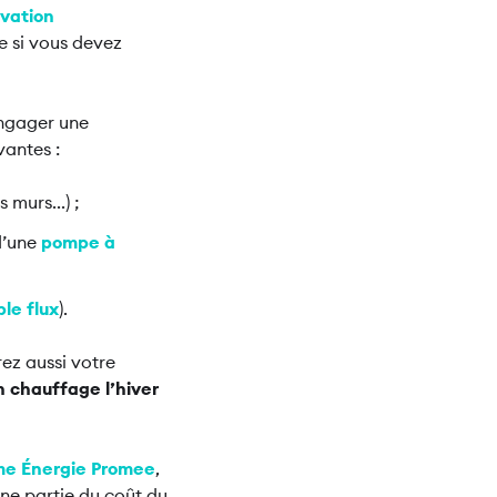
vation
te si vous devez
engager une
vantes :
 murs...) ;
d’une
pompe à
le flux
).
rez aussi votre
 chauffage l’hiver
me Énergie
Promee
,
une partie du coût du