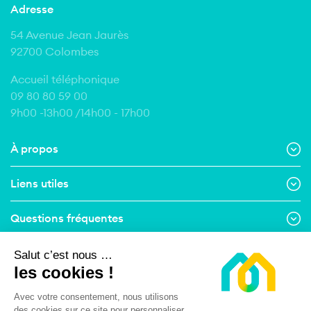
Adresse
54 Avenue Jean Jaurès
92700 Colombes
Accueil téléphonique
09 80 80 59 00
9h00 -13h00 /14h00 - 17h00
À propos
Liens utiles
Questions fréquentes
Contact
Salut c’est nous …
les cookies !
Suivez-nous
Avec votre consentement, nous utilisons
des cookies sur ce site pour personnaliser