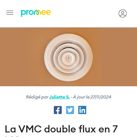
Image
Aller
au
contenu
principal
Rédigé par
Juliette S.
- À jour le 27/11/2024
La VMC double flux en 7