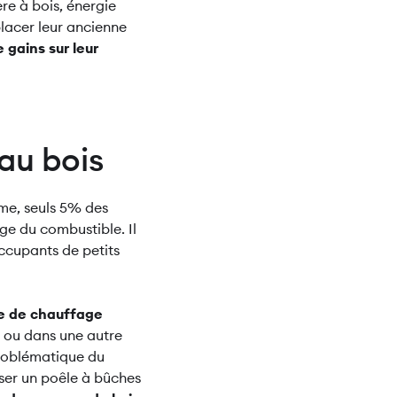
e à bois, énergie
lacer leur ancienne
 gains sur leur
 au bois
deme, seuls 5% des
ge du combustible. Il
ccupants de petits
e de chauffage
n ou dans une autre
problématique du
iser un poêle à bûches