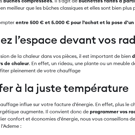
s
bûches compressées
. Il s’agit de
bûchettes faites à part
n meilleur que les bûches classiques et elles sont bien plus 
compter
entre 500 € et 5.000 € pour l’achat et la pose d’un
ez l’espace devant vos rad
usion de la chaleur dans vos pièces, il est important de bien
d
s de chaleur
. En effet, un rideau, une plante ou un meuble 
iter pleinement de votre chauffage
fer à la juste température
ffage influe sur votre facture d’énergie. En effet, plus le ch
rgétique augmente. Il convient donc de
programmer vos rad
llier confort et économies d’énergie, nous vous conseillons de
l’Ademe :