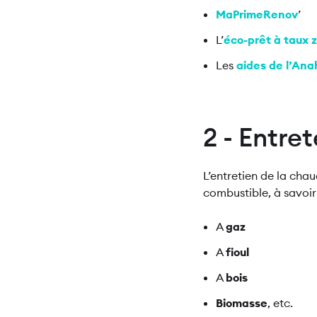
MaPrimeRenov
’
L’
éco-prêt à taux z
Les
aides de l’Ana
2 - Entre
L’entretien de la cha
combustible, à savoir
A
gaz
A
fioul
A
bois
Biomasse
, etc.