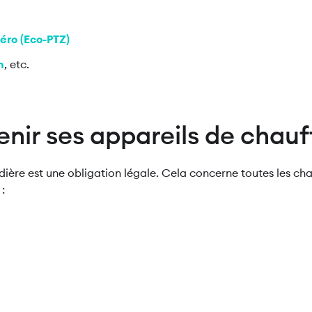
éro (Eco-PTZ)
h
, etc.
tenir ses appareils de chau
udière est une obligation légale. Cela concerne toutes les ch
 :