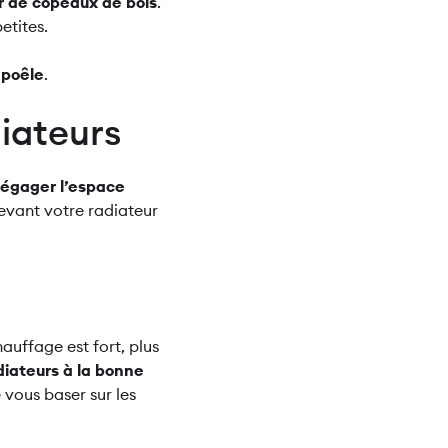
ir de copeaux de bois
.
petites.
 poêle
.
iateurs
égager l’espace
devant votre radiateur
auffage est fort, plus
iateurs à la bonne
 vous baser sur les