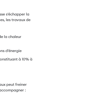
isse s’échapper la
es, les travaux de
e la chaleur
ons d’énergie
onstituant à 10% à
aux peut freiner
s accompagner :