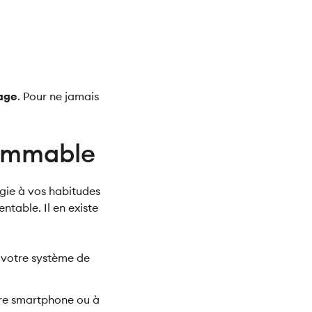
fage
. Pour ne jamais
rammable
ie à vos habitudes
entable. Il en existe
e votre système de
tre smartphone ou à