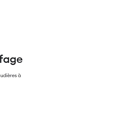
ffage
audières à