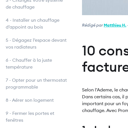
3 - Changez votre système
de chauffage
4 - Installer un chauffage
Rédigé par
Matthieu H.
d’appoint au bois
5 - Dégagez l’espace devant
10 cons
vos radiateurs
6 - Chauffer à la juste
factur
température
7 - Opter pour un thermostat
programmable
Selon l’Ademe, le ch
Dans certains cas, il
8 - Aérer son logement
important pour un foy
chauffage. Avec Promee
9 - Fermer les portes et
fenêtres