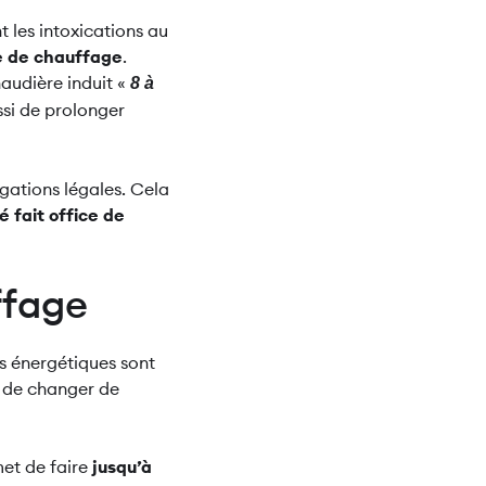
t les intoxications au
re de chauffage
.
haudière induit «
8 à
ssi de prolonger
igations légales. Cela
é fait office de
ffage
s énergétiques sont
n de changer de
met de faire
jusqu’à