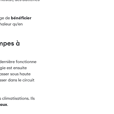
age de
bénéficier
chaleur qu’en
mpes à
 dernière fonctionne
gie est ensuite
passer sous haute
ser dans le circuit
climatisations. Ils
raux
.