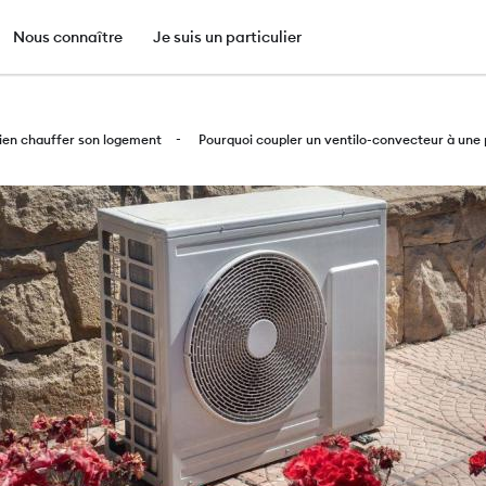
e
Nous connaître
Je suis un particulier
Aller
au
ien chauffer son logement
Pourquoi coupler un ventilo-convecteur à une 
contenu
principal