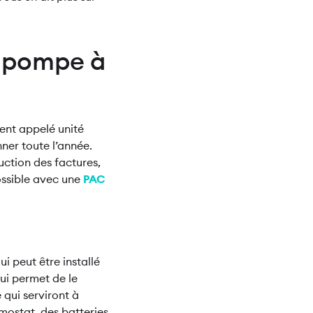
e pompe à
ent appelé unité
nner toute l’année.
ction des factures,
ossible avec une
PAC
qui peut être installé
ui permet de le
 qui serviront à
rmostat, des batteries