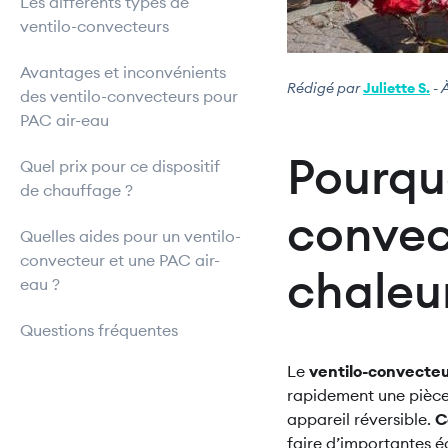
Les différents types de
ventilo-convecteurs
Avantages et inconvénients
Rédigé par
Juliette S.
- 
des ventilo-convecteurs pour
PAC air-eau
Pourquo
Quel prix pour ce dispositif
de chauffage ?
convec
Quelles aides pour un ventilo-
convecteur et une PAC air-
chaleur
eau ?
Questions fréquentes
Le
ventilo-convecte
rapidement une pièce. 
appareil réversible.
C
faire d’importantes é