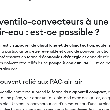
s ventilo-convecteurs à un
ir-eau : est-ce possible ?
ur
est un
appareil de chauffage et de climatisation
, égalem
 a la particularité d’être réversible et donc de pouvoir fonctio
intéressants en terme d’
économies d’énergie
et donc de rédu
s doivent être reliés à une
pompe à chaleur
(PAC). Est-ce p
rtains cas.
ouvent relié aux PAC air-air
 ventilo convecteur prend la forme d’un
appareil compact
, 
d’une pièce, voir dans un faux plafond avec des grilles, ce q
sible. Un ventilo-convecteur est d’un moteur et d’une turbine
ussi des filtres, un bac pour récupérer la condensation, un the