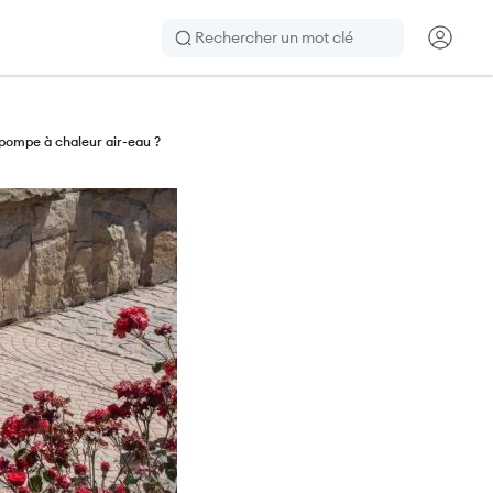
Rechercher
CTA H
pompe à chaleur air-eau ?