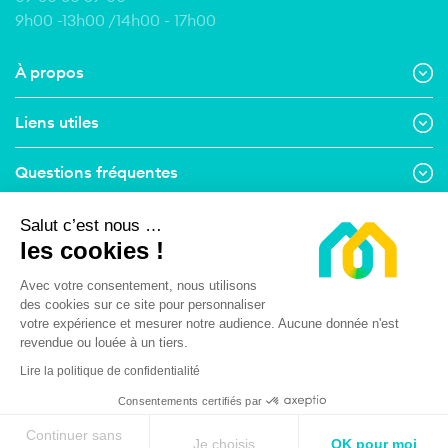
9h00 -13h00 /14h00 - 17h00
À propos
Liens utiles
Questions fréquentes
Contact
Salut c’est nous …
les cookies !
Suivez-nous
Avec votre consentement, nous utilisons
des cookies sur ce site pour personnaliser
Menu Pied de page
votre expérience et mesurer notre audience. Aucune donnée n'est
Mentions légales
Conditions Générales d’Utilisation
revendue ou louée à un tiers.
Conditions Générales de Vente
Lire la politique de confidentialité
Politique de respect de la vie privée
Consentements certifiés par
Continuer sans
Je choisis
OK pour moi