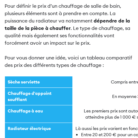
Pour définir le prix d’un chauffage de salle de bain,
plusieurs éléments sont à prendre en compte. La
puissance du radiateur va notamment
dépendre de la
taille de la pièce à chauffer
. Le type de chauffage, sa
qualité mais également ses fonctionnalités vont
forcément avoir un impact sur le prix.
Pour vous donner une idée, voici un tableau comparatif
des prix des différents types de chauffage :
Sèche serviette
Compris entre
Chauffage d'appoint
En moyenne 3
soufflant
Chauffage à eau
Les premiers prix sont aut
atteindre plus de 1 000 € 
Radiateur électrique
Là aussi les prix varient en fonc
Entre 20 et 200 € pour un c