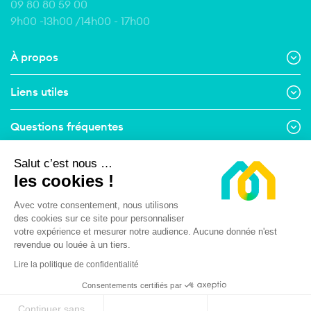
09 80 80 59 00
9h00 -13h00 /14h00 - 17h00
À propos
Liens utiles
Questions fréquentes
Contact
Salut c’est nous …
les cookies !
Suivez-nous
Avec votre consentement, nous utilisons
des cookies sur ce site pour personnaliser
Menu Pied de page
votre expérience et mesurer notre audience. Aucune donnée n'est
Mentions légales
Conditions Générales d’Utilisation
revendue ou louée à un tiers.
Conditions Générales de Vente
Lire la politique de confidentialité
Politique de respect de la vie privée
Consentements certifiés par
Continuer sans