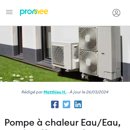
Image
Aller
au
contenu
principal
Rédigé par
Matthieu H.
- À jour le 26/03/2024
Pompe à chaleur Eau/Eau,