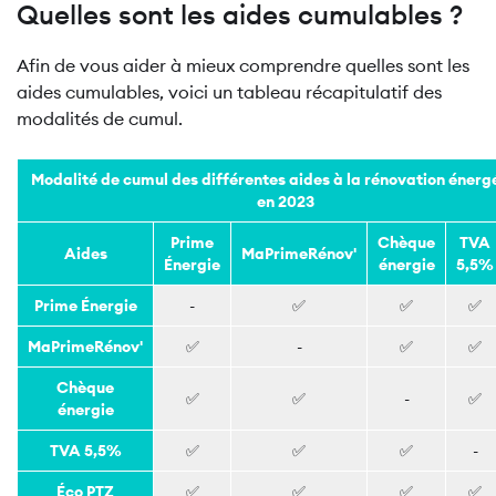
Quelles sont les aides cumulables ?
Afin de vous aider à mieux comprendre quelles sont les
aides cumulables, voici un tableau récapitulatif des
modalités de cumul.
Modalité de cumul des différentes aides à la rénovation énerg
en 2023
Prime
Chèque
TVA
Aides
MaPrimeRénov'
Énergie
énergie
5,5%
Prime Énergie
-
✅
✅
✅
MaPrimeRénov'
✅
-
✅
✅
Chèque
✅
✅
-
✅
énergie
TVA 5,5%
✅
✅
✅
-
Éco PTZ
✅
✅
✅
✅