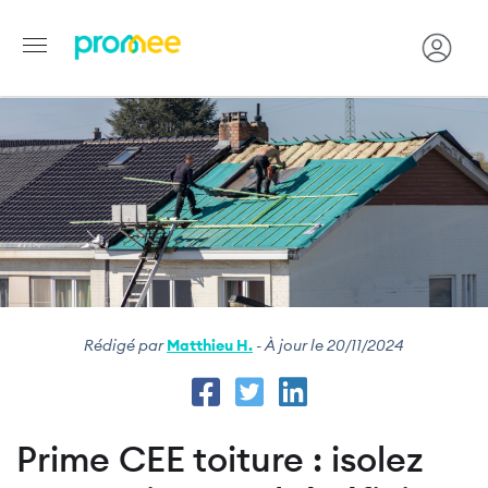
Image
Aller
au
contenu
principal
Rédigé par
Matthieu H.
- À jour le 20/11/2024
Prime CEE toiture : isolez