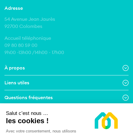
Adresse
54 Avenue Jean Jaurès
92700 Colombes
Accueil téléphonique
09 80 80 59 00
9h00 -13h00 /14h00 - 17h00
À propos
Liens utiles
Questions fréquentes
Contact
Salut c’est nous …
les cookies !
Suivez-nous
Avec votre consentement, nous utilisons