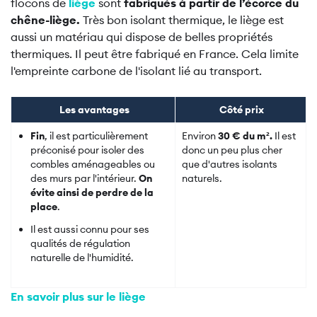
flocons de
liège
sont
f
abriqués à partir de l’écorce du
chêne-liège.
Très bon isolant thermique, le liège est
aussi un matériau qui dispose de belles propriétés
thermiques. Il peut être fabriqué en France. Cela limite
l'empreinte carbone de l'isolant lié au transport.
Les avantages
Côté prix
Fin
, il est particulièrement
Environ
30 € du m².
Il est
préconisé pour isoler des
donc un peu plus cher
combles aménageables ou
que d'autres isolants
des murs par l'intérieur.
On
naturels.
évite ainsi de perdre de la
place
.
Il est aussi connu pour ses
qualités de régulation
naturelle de l'humidité.
En savoir plus sur le liège