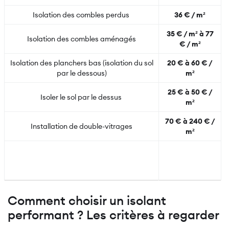
Isolation des combles perdus
36 € / m²
35 € / m² à 77
Isolation des combles aménagés
€ / m²
Isolation des planchers bas (isolation du sol
20 € à 60 € /
par le dessous)
m²
25 € à 50 € /
Isoler le sol par le dessus
m²
70 € à 240 € /
Installation de double-vitrages
m²
Pose de volets roulants
100 € à 300 €
/ par
équipement
Comment choisir un isolant
performant ? Les critères à regarder