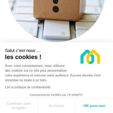
Questions fréquentes
Salut c’est nous …
les cookies !
Comment éviter les arnaques à la
Avec votre consentement, nous utilisons
rénovation ?
des cookies sur ce site pour personnaliser
votre expérience et mesurer notre audience. Aucune donnée n'est
Certaines entreprises peuvent scrupuleuses
revendue ou louée à un tiers.
cherchent à escroquer les ménages. Pour
Lire la politique de confidentialité
éviter de tomber dans leurs pièges, préférez :
Consentements certifiés par
Ne jamais signer de devis sans avoir pris
Continuer sans
Je choisis
OK pour moi
le temps d'y réfléchir pendant plusieurs
accepter