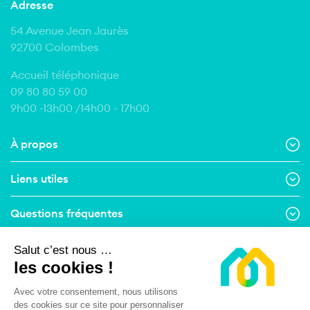
Adresse
54 Avenue Jean Jaurès
92700 Colombes
Accueil téléphonique
09 80 80 59 00
9h00 -13h00 /14h00 - 17h00
À propos
Liens utiles
Questions fréquentes
Contact
Salut c’est nous …
les cookies !
Suivez-nous
Avec votre consentement, nous utilisons
des cookies sur ce site pour personnaliser