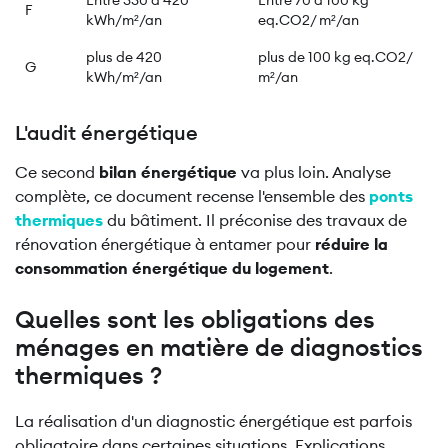
Entre 330 à 420
Entre 70 à 100 kg
F
kWh/m²/an
eq.CO2/ m²/an
plus de 420
plus de 100 kg eq.CO2/
G
kWh/m²/an
m²/an
L'audit énergétique
Ce second
bilan énergétique
va plus loin. Analyse
complète, ce document recense l'ensemble des
ponts
thermiques
du bâtiment. Il préconise des travaux de
rénovation énergétique à entamer pour
réduire la
consommation énergétique du logement
.
Quelles sont les obligations des
ménages en matière de diagnostics
thermiques ?
La réalisation d'un diagnostic énergétique est parfois
obligatoire dans certaines situations. Explications.