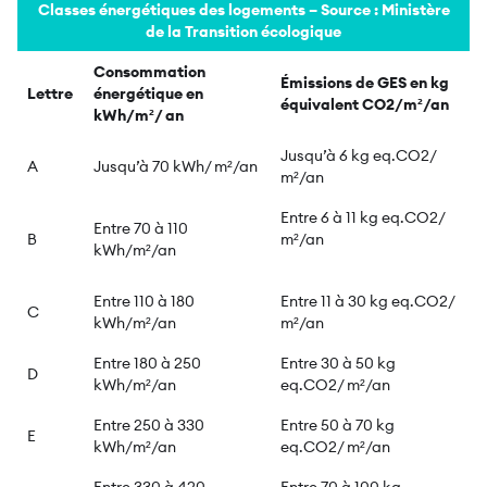
Classes énergétiques des logements – Source : Ministère
de la Transition écologique
Consommation
Émissions de GES en kg
Lettre
énergétique en
équivalent CO2/m²/an
kWh/m²/ an
Jusqu’à 6 kg eq.CO2/
A
Jusqu’à 70 kWh/ m²/an
m²/an
Entre 6 à 11 kg eq.CO2/
Entre 70 à 110
B
m²/an
kWh/m²/an
Entre 110 à 180
Entre 11 à 30 kg eq.CO2/
C
kWh/m²/an
m²/an
Entre 180 à 250
Entre 30 à 50 kg
D
kWh/m²/an
eq.CO2/ m²/an
Entre 250 à 330
Entre 50 à 70 kg
E
kWh/m²/an
eq.CO2/ m²/an