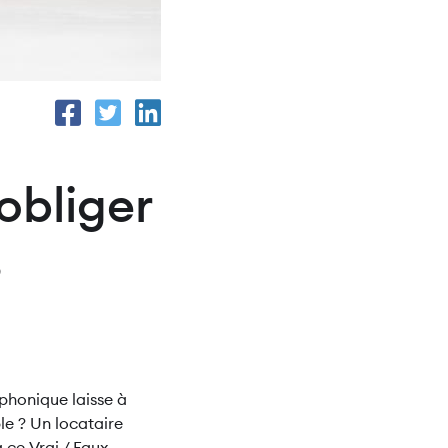
obliger
s
phonique laisse à
le ? Un locataire
 ce Vrai / Faux.