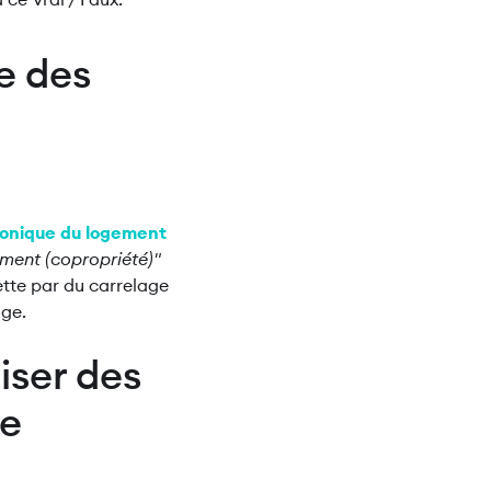
re des
phonique du logement
gement (copropriété)"
ette par du carrelage
age.
liser des
re