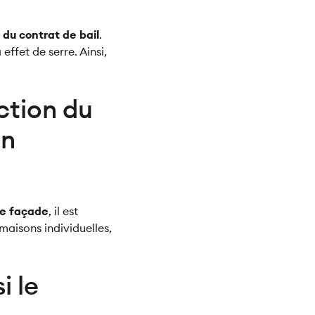
du contrat de bail
.
ffet de serre. Ainsi,
ection du
on
e façade
, il est
maisons individuelles,
i le