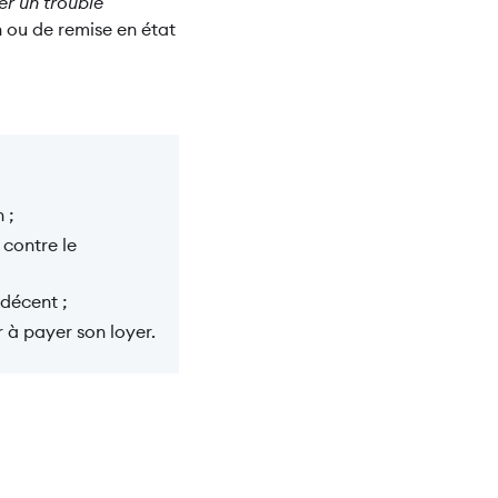
er un trouble
n ou de remise en état
 ;
 contre le
 décent ;
r à payer son loyer.