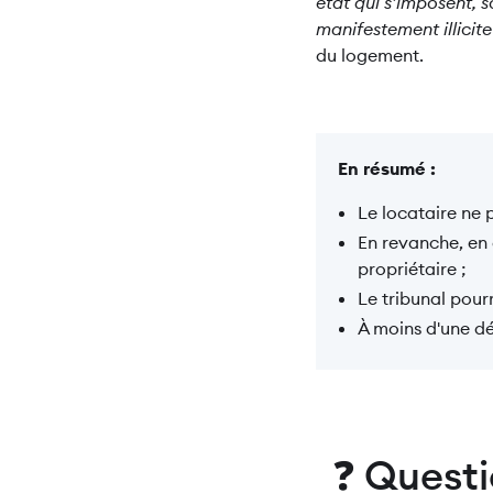
état qui s’imposent, 
manifestement illicite
du logement.
En résumé :
Le locataire ne p
En revanche, en 
propriétaire ;
Le tribunal pour
À moins d'une dé
❓ Questi