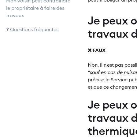
Mon voisin peut contraindre
le propriétaire à faire des
travaux
Je peux ob
❓ Questions fréquentes
travaux d
❌ FAUX
Non, il n'est pas poss
"sauf en cas de nuisa
précise le Service pu
et que ce changement
Je peux ob
travaux d
thermiqu