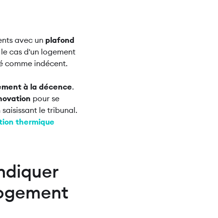
ments avec un
plafond
 le cas d'un logement
éré comme indécent.
ment à la décence
.
novation
pour se
saisissant le tribunal.
ation thermique
indiquer
logement