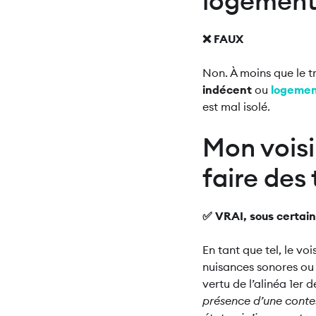
logement 
❌ FAUX
Non. À moins que le t
indécent
ou
logemen
est mal isolé.
Mon voisi
faire des
✅ VRAI, sous certain
En tant que tel, le vo
nuisances sonores ou qu
vertu de
l’alinéa 1er 
présence d’une contes