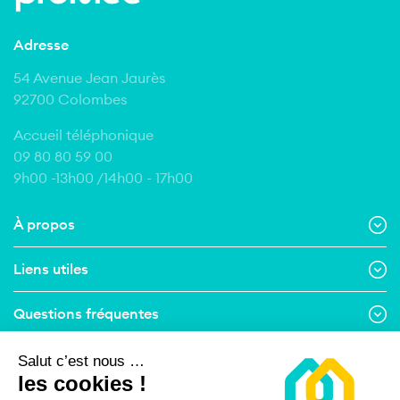
Adresse
54 Avenue Jean Jaurès
92700 Colombes
Accueil téléphonique
09 80 80 59 00
9h00 -13h00 /14h00 - 17h00
À propos
Liens utiles
Questions fréquentes
Contact
Salut c’est nous …
les cookies !