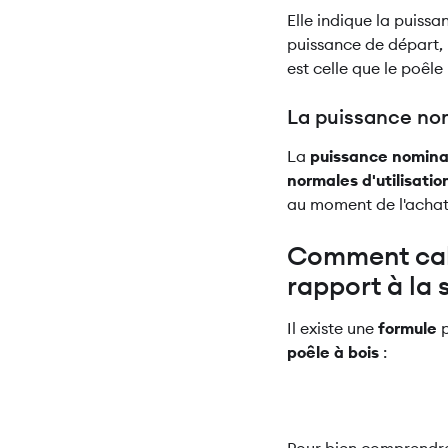
Elle indique la puiss
puissance de départ, 
est celle que le poêl
La puissance n
La
puissance nomina
normales d'utilisatio
au moment de l'achat
Comment calc
rapport à la 
Il existe une
formule
p
poêle à bois
: