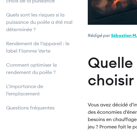
choix de la puissance
Quels sont les risques si la
puissance du poêle a été mal
déterminée ?
Rédigé par
Sébastien M
Rendement de l’appareil : le
label Flamme Verte
Quelle
Comment optimiser le
rendement du poêle ?
choisir
L’importance de
l’emplacement
Vous avez décidé d’in
Questions fréquentes
des économies d’énerg
besoins en chauffage.
jeu ? Promee fait le p