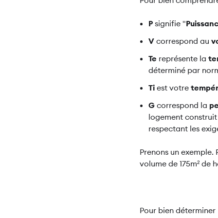
Pour bien comprendre 
P
signifie "
Puissan
V
correspond au
v
Te
représente la
te
déterminé par norm
Ti
est votre
tempér
G
correspond la
pe
logement construit 
respectant les exig
Prenons un exemple. P
volume de 175m² de ha
Pour bien déterminer 