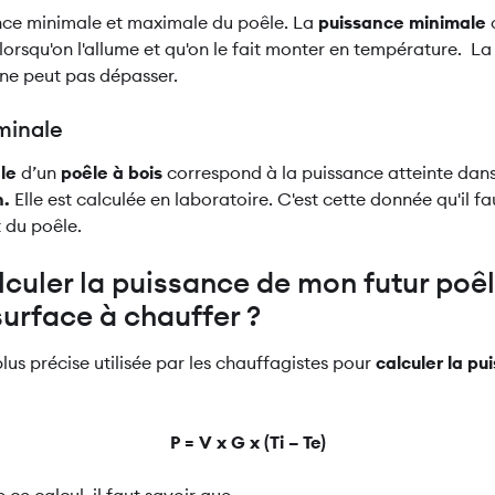
ance minimale et maximale du poêle. La
puissance minimale
lorsqu'on l'allume et qu'on le fait monter en température.
L
e ne peut pas dépasser.
ominale
le
d’un
poêle à bois
correspond à la puissance atteinte dan
n.
Elle est calculée en laboratoire. C'est cette donnée qu'il 
 du poêle.
uler la puissance de mon futur poêl
surface à chauffer ?
lus précise utilisée par les chauffagistes pour
calculer la pu
P = V x G x (Ti – Te)