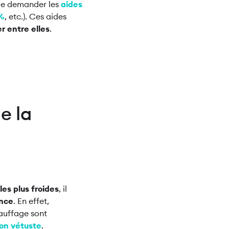
de demander les
aides
5%
, etc.). Ces aides
r entre elles
.
e la
les plus froides
, il
ance
. En effet,
hauffage sont
ion vétuste
.