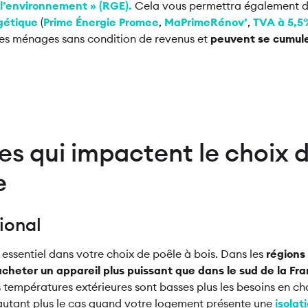
l’environnement » (RGE).
Cela vous permettra également 
gétique
(
Prime Énergie Promee
,
MaPrimeRénov’
,
TVA à 5,
les ménages sans condition de revenus et
peuvent se cumule
res qui impactent le choix d
e
gional
 essentiel dans votre choix de poêle à bois. Dans les
régions 
acheter un appareil plus puissant que dans le sud de la Fr
 températures extérieures sont basses plus les besoins en c
'autant plus le cas quand votre logement présente une
isolat