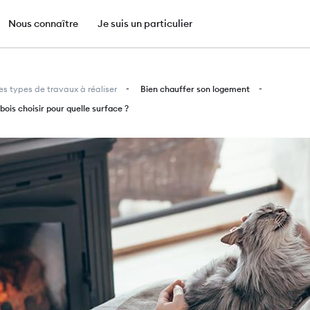
e
Nous connaître
Je suis un particulier
Aller
au
es types de travaux à réaliser
Bien chauffer son logement
contenu
bois choisir pour quelle surface ?
principal