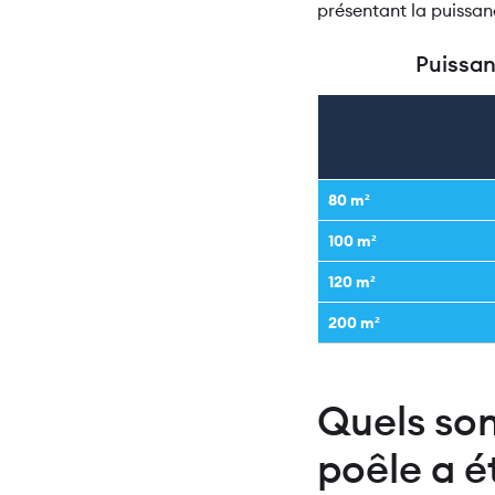
présentant la puissanc
Puissan
80 m²
100 m²
120 m²
200 m²
Quels son
poêle a é