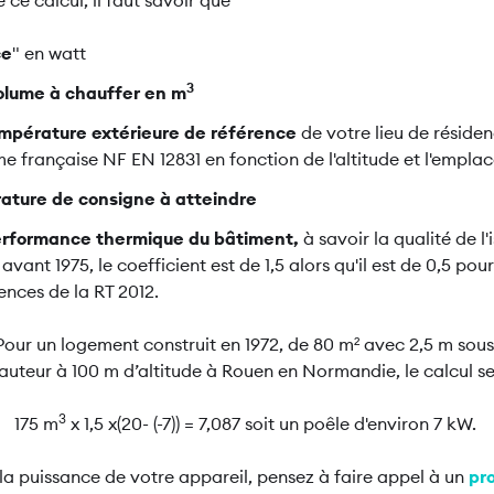
ce calcul, il faut savoir que
ce
" en watt
3
olume à chauffer en m
mpérature extérieure de référence
de votre lieu de résiden
e française NF EN 12831 en fonction de l'altitude et l'emp
ature de consigne à atteindre
rformance thermique du bâtiment,
à savoir la qualité de l'
avant 1975, le coefficient est de 1,5 alors qu'il est de 0,5 po
ences de la RT 2012.
our un logement construit en 1972, de 80 m² avec 2,5 m sous 
uteur à 100 m d’altitude à Rouen en Normandie, le calcul ser
3
175 m
x 1,5 x(20- (-7)) = 7,087 soit un poêle d'environ 7 kW.
la puissance de votre appareil, pensez à faire appel à un
pr