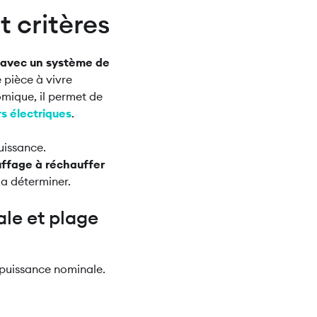
t critères
avec un système de
e pièce à vivre
omique, il permet de
s électriques
.
uissance.
ffage à réchauffer
la déterminer.
le et plage
 puissance nominale.