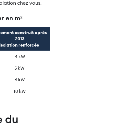
solation chez vous.
er en m²
ement construit après
2013
Isolation renforcée
4 kW
5 kW
6 kW
10 kW
e du