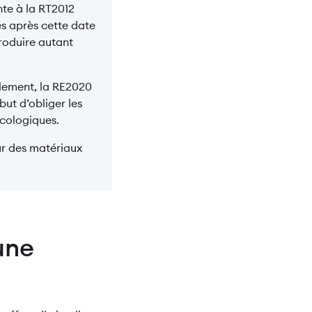
nte à la RT2012
s après cette date
produire autant
llement, la RE2020
ut d’obliger les
écologiques.
our des matériaux
 une