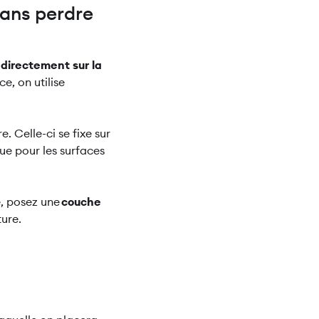
sans perdre
directement sur la
e, on utilise
. Celle-ci se fixe sur
que pour les surfaces
e, posez une
couche
ture.
: