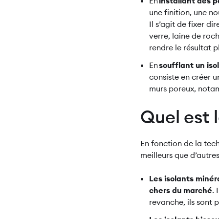
En
installant des 
une finition, une no
Il s’agit de fixer d
verre, laine de roch
rendre le résultat 
En
soufflant un iso
consiste en créer un
murs poreux, nota
Quel est l
En fonction de la tech
meilleurs que d’autres
Les isolants miné
chers du marché
.
revanche, ils sont 