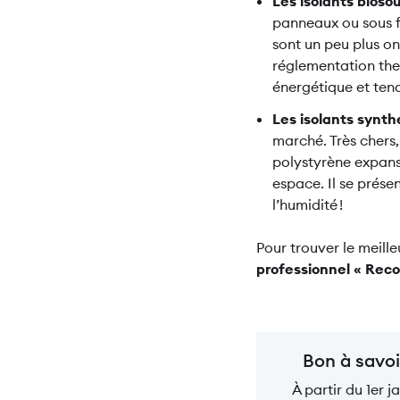
Les isolants bioso
panneaux ou sous fo
sont un peu plus on
réglementation the
énergétique et tendr
Les isolants synth
marché. Très chers,
polystyrène expans
espace. Il se prése
l’humidité !
Pour trouver le meille
professionnel « Rec
Bon à savoi
À partir du 1er j