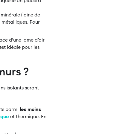
laquelle on placera
 minérale (laine de
s métalliques. Pour
.
lace d’une lame d’air
est idéale pour les
murs ?
ins isolants seront
ants parmi
les moins
ique
et thermique. En