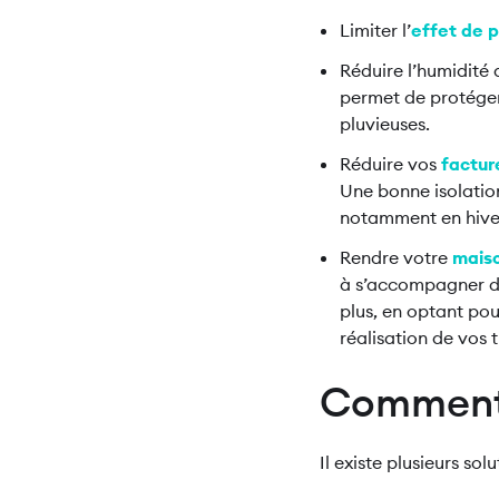
Limiter l’
effet de p
Réduire l’humidité 
permet de protéger
pluvieuses.
Réduire vos
factur
Une bonne isolati
notamment en hiver
Rendre votre
maiso
à s’accompagner d’
plus, en optant po
réalisation de vos
Comment i
Il existe plusieurs so