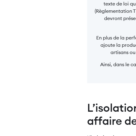
texte de loi q
(Règlementation T
devront présen
En plus de la per
ajoute la produ
artisans ou
Ainsi, dans le c
L’isolatio
affaire d