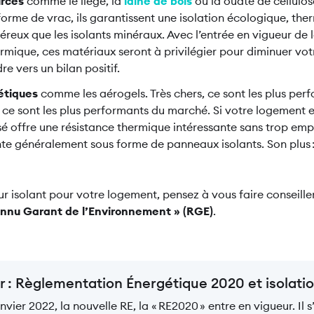
urcés
comme le liège, la
laine de bois
ou la ouate de cellulo
rme de vrac, ils garantissent une isolation écologique, ther
éreux que les isolants minéraux. Avec l’entrée en vigueur de 
rmique, ces matériaux seront à privilégier pour diminuer v
e vers un bilan positif.
étiques
comme les aérogels. Très chers, ce sont les plus per
 ce sont les plus performants du marché. Si votre logement es
é offre une résistance thermique intéressante sans trop empi
nte généralement sous forme de panneaux isolants. Son plus : 
ur isolant pour votre logement, pensez à vous faire conseille
onnu Garant de l’Environnement » (RGE)
.
r : Règlementation Énergétique 2020 et isolat
anvier 2022, la nouvelle RE, la « RE2020 » entre en vigueur. Il