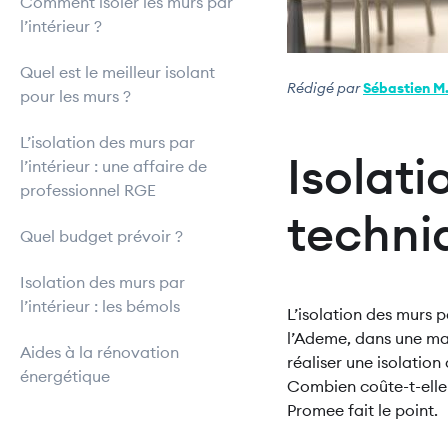
Comment isoler les murs par
l’intérieur ?
Quel est le meilleur isolant
Rédigé par
Sébastien M
pour les murs ?
L’isolation des murs par
Isolati
l’intérieur : une affaire de
professionnel RGE
techniq
Quel budget prévoir ?
Isolation des murs par
l’intérieur : les bémols
L’isolation des murs p
l’Ademe, dans une ma
Aides à la rénovation
réaliser une isolation
énergétique
Combien coûte-t-elle ?
Promee fait le point.