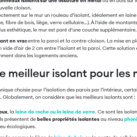
panneaux isolants sur une ossature en métal
ou en bois sur 
uvelle cloison.
irectement sur le mur un rouleau d’isolant, idéalement en laine
e, fibre de bois, liège, verre cellulaire…). À l’aide de montant
plus esthétique, le mur est paré d’une couche supplémentaire
lant en vrac
entre la paroi et la contre-cloison. La mise en p
 vide d’air de 2 cm entre l’isolant et la paroi. Cette solution 
mment dans les logements anciens.
e meilleur isolant pour les 
nique choisie pour l’isolation des parois par l’intérieur, certa
. Globalement, on considère que les meilleurs isolants sont :
raux
, la
laine de roche ou la laine de verre
. Ce sont les isol
 Ils présentent de
belles propriétés isolantes
au niveau
phon
peu écologiques.