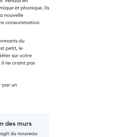
se. Vendus en
mique et phonique. Ils
la nouvelle
otre consommation
formants du
t petit, le
éter sur votre
il ne craint pas
r par un
ion des murs
 s’agit du nouveau