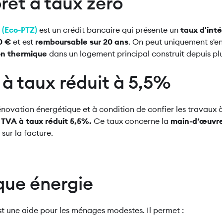
prêt à taux zéro
 (Eco-PTZ)
est un crédit bancaire qui présente un
taux d'int
0 €
et est
remboursable sur 20 ans
. On peut uniquement s'en
on thermique
dans un logement principal construit depuis pl
 à taux réduit à 5,5%
rénovation énergétique et à condition de confier les travaux à
e
TVA à taux réduit 5,5%.
Ce taux concerne la
main-d’œuvre 
sur la facture.
que énergie
st une aide pour les ménages modestes. Il permet :