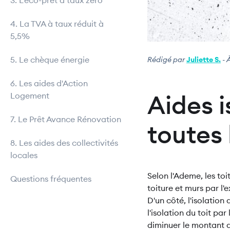
3. L’éco-prêt à taux zéro
4. La TVA à taux réduit à
5,5%
5. Le chèque énergie
Rédigé par
Juliette S.
- 
6. Les aides d'Action
Aides i
Logement
7. Le Prêt Avance Rénovation
toutes 
8. Les aides des collectivités
locales
Selon l'Ademe, les to
Questions fréquentes
toiture et murs par l'
D'un côté, l'isolation
l'isolation du toit par
diminuer le montant d