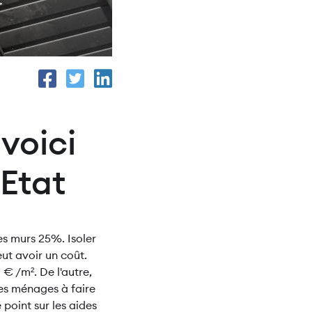
 voici
'Etat
es murs 25%. Isoler
eut avoir un coût.
 € /m². De l'autre,
les ménages à faire
point sur les aides