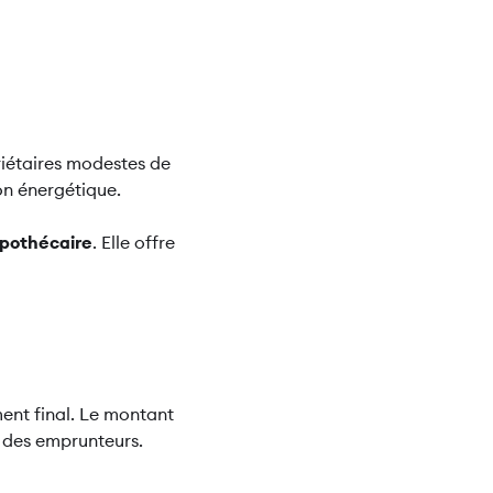
riétaires modestes de
on énergétique.
ypothécaire
. Elle offre
ent final. Le montant
il des emprunteurs.