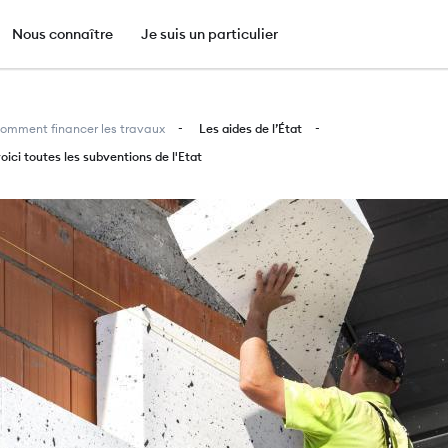
e
Nous connaître
Je suis un particulier
Aller
au
omment financer les travaux
Les aides de l’État
contenu
voici toutes les subventions de l'Etat
principal