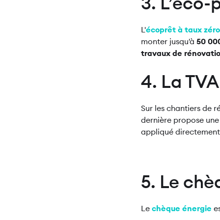
3. L’éco-
L'
écoprêt à taux zéro
monter jusqu'à
50 00
travaux de rénovati
4. La TVA
Sur les chantiers de 
dernière propose un
appliqué directement 
5. Le chè
Le
chèque énergie
e