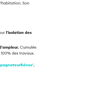
'habitation. Son
Pour
l'isolation des
d'ampleur.
Cumulée
'à 100% des travaux.
pagnateurRénov'
,