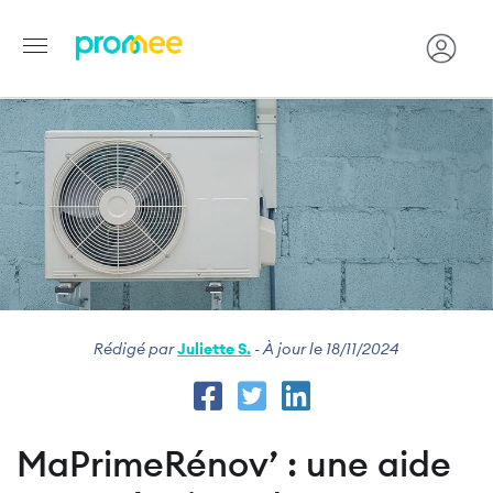
Image
Aller
au
contenu
principal
Rédigé par
Juliette S.
- À jour le 18/11/2024
MaPrimeRénov’ : une aide