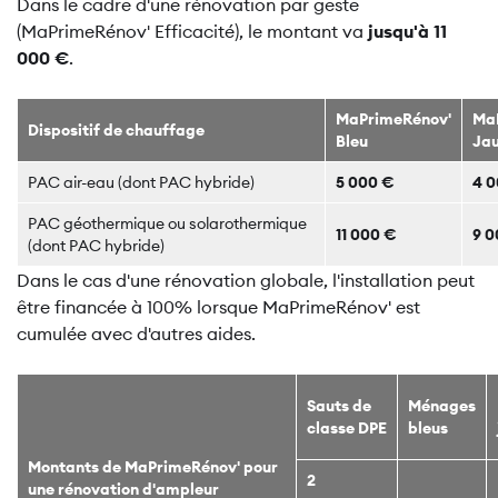
Dans le cadre d'une rénovation par geste
(MaPrimeRénov' Efficacité), le montant va
jusqu'à 11
000 €
.
MaPrimeRénov'
Ma
Dispositif de chauffage
Bleu
Ja
PAC air-eau (dont PAC hybride)
5 000 €
4 
PAC géothermique ou solarothermique
11 000 €
9 0
(dont PAC hybride)
Dans le cas d'une rénovation globale, l'installation peut
être financée à 100% lorsque MaPrimeRénov' est
cumulée avec d'autres aides.
Sauts de
Ménages
classe DPE
bleus
Montants de MaPrimeRénov' pour
2
une rénovation d'ampleur