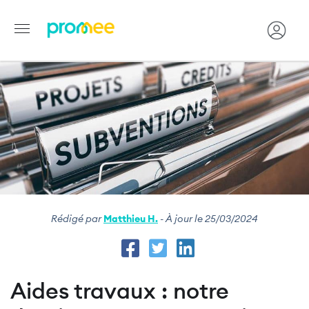
Image
Aller
au
contenu
principal
Rédigé par
Matthieu H.
- À jour le 25/03/2024
Aides travaux : notre